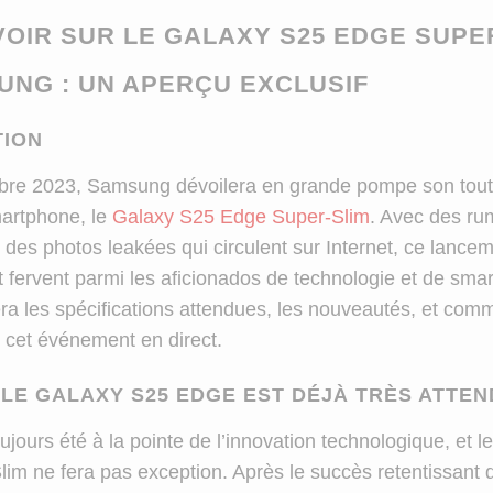
VOIR SUR LE GALAXY S25 EDGE SUPE
UNG : UN APERÇU EXCLUSIF
TION
bre 2023, Samsung dévoilera en grande pompe son tou
artphone, le
Galaxy S25 Edge Super-Slim
. Avec des ru
t des photos leakées qui circulent sur Internet, ce lance
êt fervent parmi les aficionados de technologie et de sma
rera les spécifications attendues, les nouveautés, et co
 cet événement en direct.
LE GALAXY S25 EDGE EST DÉJÀ TRÈS ATTE
jours été à la pointe de l’innovation technologique, et 
im ne fera pas exception. Après le succès retentissant 