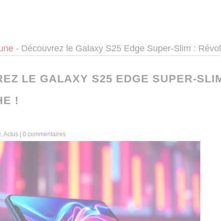
 une
-
Découvrez le Galaxy S25 Edge Super-Slim : Révol
EZ LE GALAXY S25 EDGE SUPER-SLIM
E !
e
,
Actus
|
0 commentaires