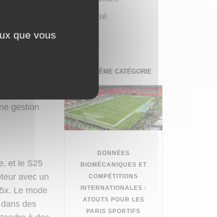
écouvrir
Non classé
es de design
ceux que vous
Tech
DANS LA MÊME CATÉGORIE
frant une
s exigeantes.
ne gestion
DONNÉES
, et le S25
BIOMÉCANIQUES ET
pteur avec un
COMPÉTITIONS
INTERNATIONALES :
f 5x. Le mode
ATOUTS POUR LES
e dans des
PARIS SPORTIFS