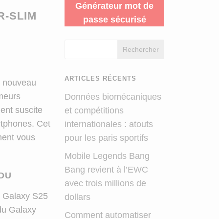
Générateur mot de
R-SLIM
passe sécurisé
Rechercher
ARTICLES RÉCENTS
t nouveau
meurs
Données biomécaniques
ment suscite
et compétitions
rtphones. Cet
internationales : atouts
mment vous
pour les paris sportifs
Mobile Legends Bang
Bang revient à l’EWC
NDU
avec trois millions de
le Galaxy S25
dollars
du Galaxy
Comment automatiser