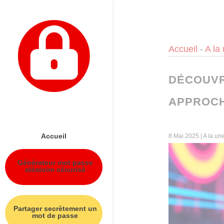
Panneau de gestion des cookies
Accueil
-
A la
DÉCOUVR
APPROCH
Accueil
8 Mai 2025
|
A la un
Générateur mot passe
aléatoire sécurisé
Partager secrètement un
mot de passe