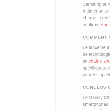
Samsung aurai
maintenant un
charge la rec
confirme
Andr
COMMENT S
Le lancement 
de technologi
sa
chaîne You
spécifiques, 
pour les spec
CONCLUSI
Le Galaxy S25
smartphones 