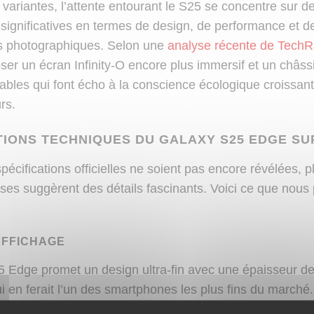
variantes, l’attente entourant le S25 se concentre sur d
 significatives en termes de design, de performance et d
és photographiques. Selon une
analyse récente de TechR
ser un écran Infinity-O encore plus immersif et un châss
ables qui font écho à la conscience écologique croissan
rs.
TIONS TECHNIQUES DU GALAXY S25 EDGE SU
pécifications officielles ne soient pas encore révélées, p
yses suggèrent des détails fascinants. Voici ce que nous
AFFICHAGE
 Edge promet un design ultra-fin avec une épaisseur d
i en ferait l’un des smartphones les plus fins du marché.
 pouces devrait offrir une résolution QHD+, avec un t