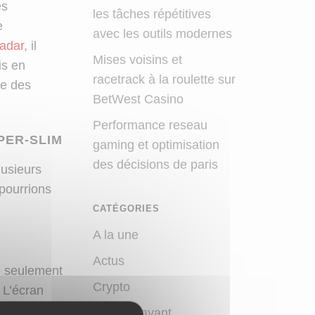
es
les tâches répétitives
e
avec les outils modernes
adar
, il
Mises voisins et
is en
racetrack à la roulette sur
te des
BetWest Casino
Performance reseau
PER-SLIM
gaming et optimisation
des décisions de paris
lusieurs
 pourrions
CATÉGORIES
A la une
Actus
e seulement
Crypto
 L’écran
aux de
Mise en avant