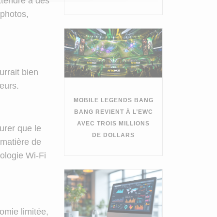
ttendre à des
 photos,
rrait bien
teurs.
MOBILE LEGENDS BANG
BANG REVIENT À L’EWC
AVEC TROIS MILLIONS
urer que le
DE DOLLARS
 matière de
nologie Wi-Fi
mie limitée,