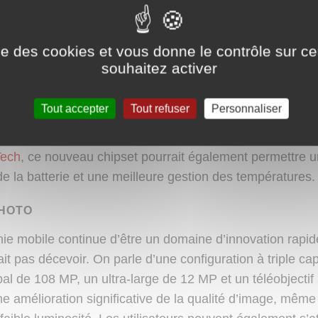
ent de 120 Hz pour une fluidité exceptionnelle. Pour le d
tez un œil à
GSM Arena
, qui se penche sur les tendanc
ise des cookies et vous donne le contrôle sur 
souhaitez activer
NCES
Tout accepter
Tout refuser
Personnaliser
 pourrait intégrer le dernier processeur Exynos 9900, of
clatante, notamment en matière de jeux et d’application
ech
, ce nouveau chipset pourrait également permettre u
de la batterie et une meilleure gestion des températures.
PHOTO
ie mobile continue d’être un domaine d’innovation rapide
it pas décevoir. On parle d’une configuration à triple ca
ipal de 108 MP, un ultra-large de 12 MP et un téléobjecti
ne amélioration significative de la qualité d’image, mêm