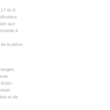
-17 du 6
tilisateur
tion aux
demande à
 de la pièce,
échangée,
eule
droits
entuel
tion et de