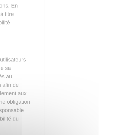
ions. En
 titre
ilité
utilisateurs
de sa
ès au
 afin de
ablement aux
une obligation
esponsable
ilité du