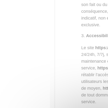
son fait ou du
conséquence, l
indicatif, non
exclusive.
Accessibili
Le site
https
24/24h, 7/7j,
maintenance o
service,
http
rétablir l’ac
utilisateurs l
de moyen,
ht
de tout dommag
service.