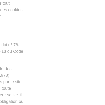
r tout
 des cookies
n.
 loi n° 78-
26-13 du Code
cte des
 1978)
s par le site
n toute
r saisie. Il
’obligation ou