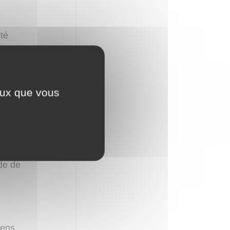
été
ccessibles
, logo,
ceux que vous
e.xyz
,
de l’un
isé, est
faut elle
poursuite
de de
iens