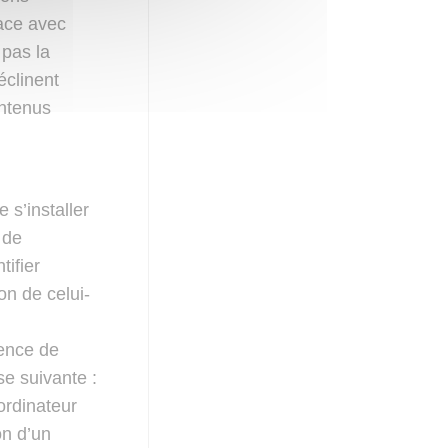
lace avec
pas la
éclinent
ontenus
 s’installer
 de
ifier
ion de celui-
sence de
se suivante :
 ordinateur
on d’un