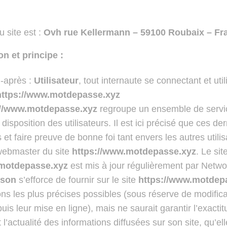
 site est :
Ovh
rue Kellermann – 59100 Roubaix – Fr
on et principe :
i-après :
Utilisateur
, tout internaute se connectant et utili
https://www.motdepasse.xyz
://www.motdepasse.xyz
regroupe un ensemble de servi
a disposition des utilisateurs. Il est ici précisé que ces de
s et faire preuve de bonne foi tant envers les autres utili
webmaster du site
https://www.motdepasse.xyz
. Le sit
.motdepasse.xyz
est mis à jour régulièrement par Netw
sson
s’efforce de fournir sur le site
https://www.motdep
ons les plus précises possibles (sous réserve de modifica
is leur mise en ligne), mais ne saurait garantir l’exactit
l’actualité des informations diffusées sur son site, qu’el