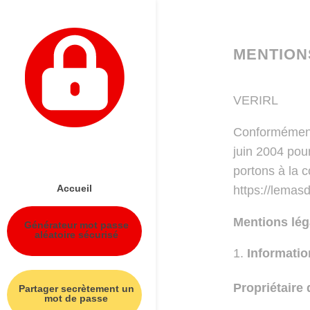
Panneau de gestion des cookies
MENTION
VERIRL
Conformément 
juin 2004 pou
portons à la c
Accueil
https://lemasd
Mentions lég
Générateur mot passe
aléatoire sécurisé
Informatio
Propriétaire 
Partager secrètement un
mot de passe