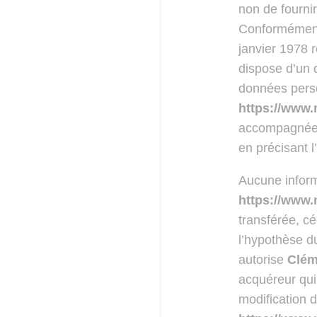
non de fournir
Conformément 
janvier 1978 re
dispose d’un d
données perso
https://www
accompagnée d’
en précisant l
Aucune informa
https://www
transférée, c
l’hypothèse d
autorise
Clém
acquéreur qui
modification d