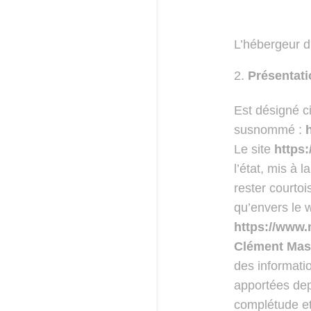
L’hébergeur du
Présentati
Est désigné c
susnommé :
Le site
https
l’état, mis à l
rester courtoi
qu’envers le 
https://www
Clément Ma
des informati
apportées depu
complétude et 