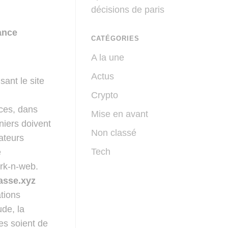
décisions de paris
ance
CATÉGORIES
A la une
Actus
sant le site
Crypto
ces, dans
Mise en avant
rniers doivent
Non classé
sateurs
Tech
e
ork-n-web.
asse.xyz
tions
ude, la
les soient de