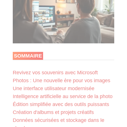
SOMMAIRE
Revivez vos souvenirs avec Microsoft
Photos : Une nouvelle ère pour vos images
Une interface utilisateur modernisée
Intelligence artificielle au service de la photo
Édition simplifiée avec des outils puissants
Création d'albums et projets créatifs
Données sécurisées et stockage dans le